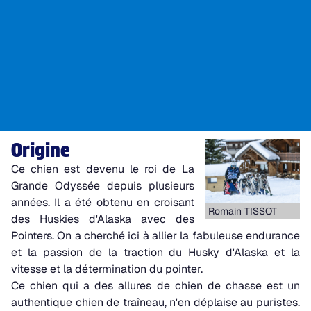
LE CHAMPION DES COURSES DE VITESSE
Le Scandinavian - Hound
Sur les courses de mid-distance par étapes dont La
Grande Odyssée est la plus difficile, il règne en maître
incontesté.
Origine
Ce chien est devenu le roi de La
Grande Odyssée depuis plusieurs
années. Il a été obtenu en croisant
Romain TISSOT
des Huskies d'Alaska avec des
Pointers. On a cherché ici à allier la fabuleuse endurance
et la passion de la traction du Husky d'Alaska et la
vitesse et la détermination du pointer.
Ce chien qui a des allures de chien de chasse est un
authentique chien de traîneau, n'en déplaise au puristes.