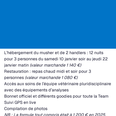
Règlement
Pour plus d’informations, n’hésitez pas à nous contacter
:
musher@grandeodyssee.com
LA FORMULE D’INSCRIPTION - LA
GRANDE ODYSSÉE ROYAL CANIN
Inscription : 790 €
L’inscription comprend :
L’hébergement du musher et de 2 handlers : 12 nuits
pour 3 personnes du samedi 10 janvier soir au jeudi 22
janvier matin
(valeur marchande 1 140 €)
Restauration : repas chaud midi et soir pour 3
personnes
(valeur marchande 1 080 €)
Accès aux soins de l’équipe vétérinaire pluridisciplinaire
avec des équipements d’analyses
Bonnet officiel et différents goodies pour toute la Team
Suivi GPS en live
Compilation de photos
NB : La formule tout compris était à 1 200 € en 2025