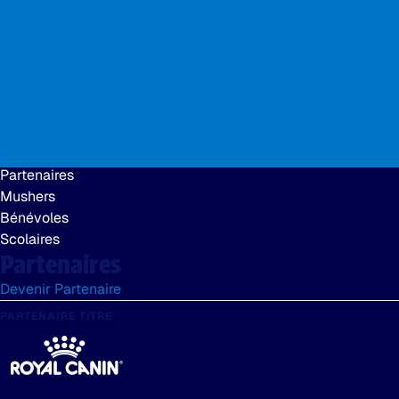
Si bien que pour s’occuper, des groupes de passionnés de c
Mais avant cela, Esquimaux, trappeurs, commerçants, posti
chiens de traîneau.
Espaces pro
Médias
Partenaires
Mushers
Bénévoles
Scolaires
Partenaires
Devenir Partenaire
PARTENAIRE TITRE