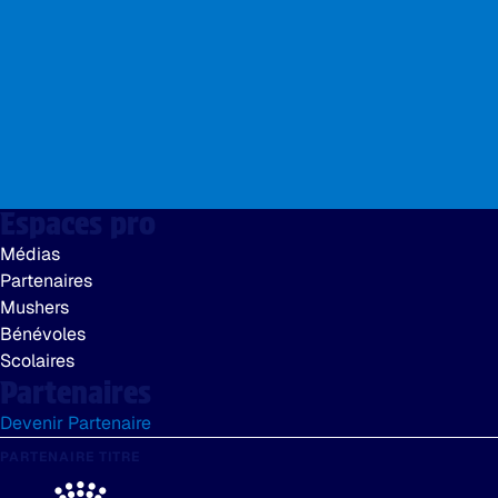
Grâce au
laboratoire scil
(fournisseur officiel), il est p
des bilans sanguins.
Ce
matériel de haute technologie
a démontré toutes la f
zéro.
La Team Vétérinaires est équipée, cette année encore,
d’hématologie, biochimie, échographie.
Espaces pro
Médias
Partenaires
Mushers
Bénévoles
Scolaires
Partenaires
Devenir Partenaire
PARTENAIRE TITRE