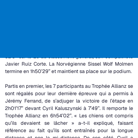
jusqu’à Bonneval-sur-Arc, en passant par Bessans, aller
et retour, a permis aux concurrents d’exprimer toute la
puissance de leur meute. Sur La Grande Odyssée Royal
Canin, classement d’étape et classement général reste
identique. L’espagnol Iker Ozkoidi Garcia, porteur de la
chasuble de leader parrainé par Suzuki, gagne sa 8e
étape d’affilé en 1h39’20’’ et accroît ainsi son avance à
52’5’’ sur le 2e au classement général, son compatriote
Javier Ruiz Corte. La Norvégienne Sissel Wolf Molmen
termine en 1h50’29’’ et maintient sa place sur le podium.
Partis en premier, les 7 participants au Trophée Allianz se
sont régalés pour leur dernière épreuve qui a permis à
Jérémy Ferrand, de s’adjuger la victoire de l’étape en
2h01’17’’ devant Cyril Kaluszynski à 7’49’’. Il remporte le
Trophée Allianz en 6h54’02’’. « Les chiens ont compris
qu’ils devaient se lâcher » a-t-il expliqué, faisant
référence au fait qu’ils sont entraînés pour la longue
distance et non la mi-distance. De son côté, Cyril a